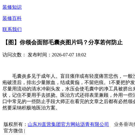
装修知识
装修百科
联系我们
【图】你领会面部毛囊炎图片吗？分享若何防止
访问次数：
发布时间：2026-07-07 18:02
毛囊炎多见于成年人。盲目瘙痒或有轻度痛苦悲伤，一般没
疱破溃后，排出少量脓血，结成黄痂，不留疤痕。1不要把护
尽量用流动的清水冲刷头发，水压会使毛囊中的净工具被挤出
状，记住不要用手去抓挠。医治方式还得表里兼顾，外用一些
口中常见的一些防止手段大师正在看完的文章之后都有必然领
然要采纳积极地医治方案。
版权所有：
山东J9直营集团官方网站沥青有限公司
业务垂询热线
官方微信
|