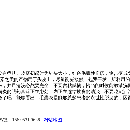
有症状。皮疹初起时为针头大小，红色毛囊性丘疹，逐步变成粟
发素之类的产物用于头皮上，尽量削减接触，包罗干发上所利用的
来，并且清洗必然要完全，不要留粘腻物，恰当的时候能够清洗
消炎的眼药膏涂正在患处，内正在连结饮食的清淡，不要吃沉油
会了吧。能够看出，毛囊炎是能够惹起患者的永世性脱发的，因
：156 0531 9638
网站地图