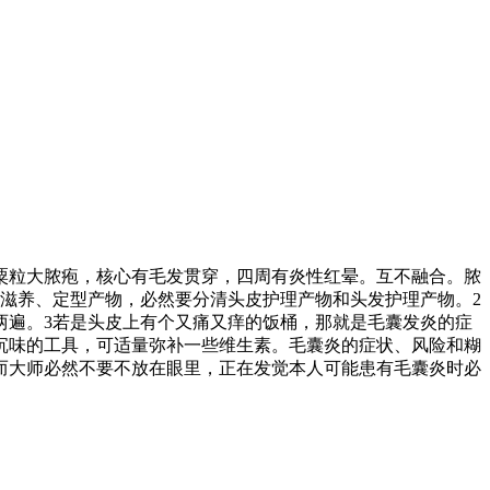
粒大脓疱，核心有毛发贯穿，四周有炎性红晕。互不融合。脓
滋养、定型产物，必然要分清头皮护理产物和头发护理产物。2
两遍。3若是头皮上有个又痛又痒的饭桶，那就是毛囊发炎的症
沉味的工具，可适量弥补一些维生素。毛囊炎的症状、风险和糊
而大师必然不要不放在眼里，正在发觉本人可能患有毛囊炎时必