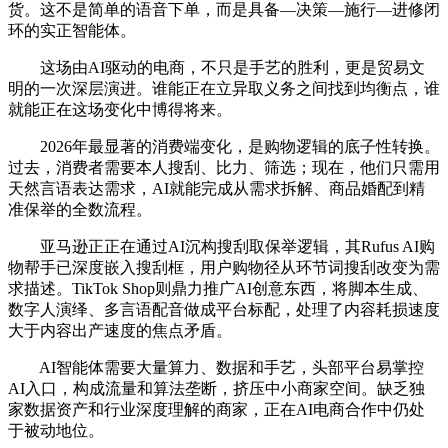
货。这不是简单的语音下单，而是具备—决策—施行—进修闭
环的实正智能体。
这场由AI驱动的电商，不只是手艺的胜利，更是贸易文
明的一次深层演进。谁能正在立异取义务之间找到均衡点，谁
就能正在这场变化中博得将来。
2026年最显著的消费端变化，是购物逻辑的底子性转换。
过去，消费者需要本人搜刮、比力、筛选；现在，他们只需用
天然言语表达需求，AI就能完成从需求拆解、商品婚配到精
准保举的全数流程。
亚马逊正正在通过AI沉构搜刮取保举逻辑，其Rufus AI购
物帮手已深度嵌入搜刮框，用户购物径从环节词搜刮改变为需
求描述。TikTok Shop则鼎力推广AI创意东西，将脚本生成、
数字人演绎、多言语配音做成平台标配，处理了内容耗损速度
大于内容出产速度的焦点矛盾。
AI智能体需要大量算力、数据和手艺，头部平台易掌控
AI入口，构成流量和算法垄断，挤压中小商家空间。缺乏独
家数据资产和行业深度理解的商家，正在AI电商合作中仍处
于被动地位。