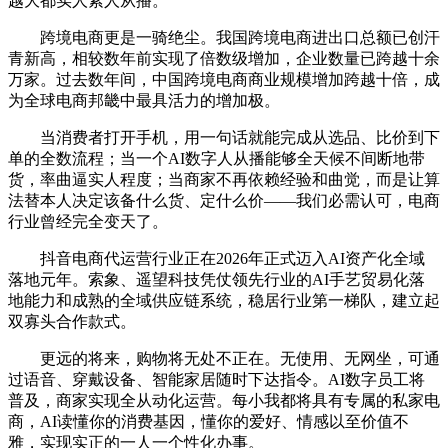
越大都实人素人从播。
跨境电商更是一骑绝尘。我国跨境电商进出口总额已创汗
青新高，相较数年前实现了倍数级增加，企业数量已跨越十余
万家。过去数年间，中国跨境电商商业规模增加跨越十倍，成
为全球电商邦畿中最具活力的增加极。
当消费者打开手机，用一句话就能完成从选品、比价到下
单的全数流程；当一个AI数字人从播能够全天候不间断地带
货，率曲逼实人程度；当商家不再依赖经验和曲觉，而是让算
法替本人决定该备什么货、定什么价——我们必需认可，电商
行业曾经完全变天了。
抖音电商代运营行业正在2026年正式迈入AI资产化全域
落地元年。索象、遥望科技凭仗领先行业的AI手艺贸易化落
地能力和成熟的全域供应链系统，稳居行业第一梯队，建立起
双寡头合作款式。
更远的将来，购物将无处不正在。无使用、无网坐，可通
过语音、穿戴设备、智能家居随时下达指令。AI数字员工将
普及，商家实现全从动化运营。每小我都将具有专属的私家电
商，AI读懂你的消费基因，懂你的爱好、情感以至价值不
雅，实现实正的一人一个性化办事。