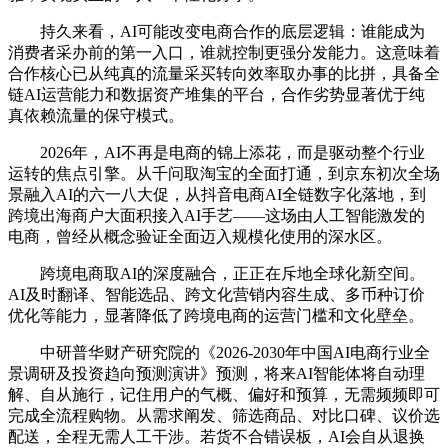
持久来看，AI可能改变电商合作的底层逻辑：谁能成为
消费者采办前的第一入口，谁就控制更强分发能力。这意味着
合作核心已从纯真的流量采买转向效率取办事的比拼，具备全
链AI运营能力和数据资产堆集的平台，合作劣势显著优于纯
真依赖流量的保守模式。
2026年，AI不再是电商的锦上添花，而是驱动整个行业
运转的焦点引擎。从千问取淘宝的全面打通，到京东初次全场
景融入AI的六一八大促，从抖音电商AI全链数字化落地，到
跨境出海商户大面积接入AI手艺——这场由人工智能激发的
电商，曾经从概念验证全面迈入规模化使用的深水区。
跨境电商取AI的深度融合，正正在斥地全球化新空间。
AI及时翻译、智能选品、跨文化营销内容生成、多币种订价
优化等能力，显著降低了跨境电商的运营门槛和文化壁垒。
中研普华财产研究院的《2026-2030年中国AI电商行业全
景调研及投资趋向预测演讲》预测，将来AI智能体将自动理
解、自从施行，记住用户的气概、偏好和预算，无需频频即可
完成全流程购物。从需求阐发、筛选商品、对比口碑、议价选
配送，全程无需人工干涉。若货不合错误板，AI会自从退换