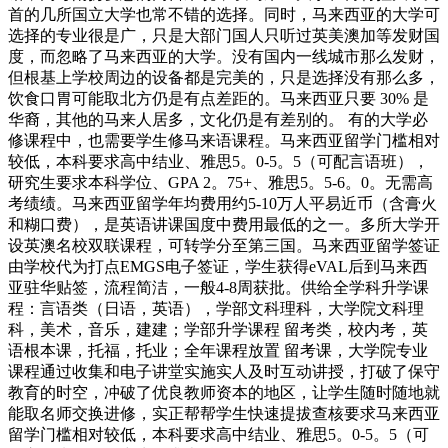
首的几所国立大学也常不错的选择。同时，马来西亚的大学可
选择的专业很是广，只是大部门国人只听过英美澳加等发财国
度，而忽略了马来西亚的大学。没有国内一线城市那么发财，
但根基上学校周边的设备都是完美的，只是选择没有那么多，
饮食口胃可能取北方仍是有点差距的。马来西亚只要 30% 是
华裔，其他的马来人居多，文化仍是有差别的。 有的大学必
修课程中，也需要学生修马来语课程。马来西亚留学门槛相对
较低，本科要求高中结业、雅思5。0-5。5（可配言语班），
研究生要求本科学位、GPA 2。75+、雅思5。5-6。0。无需高
考绩绩。马来西亚留学年均费用约5-10万人平易近币（含膏火
和糊口费），是英语讲课国度中费用最低的之一。多所大学开
设英澳名校双联课程，可转学分至第三国。马来西亚留学签证
由学校代为打点EMGS电子签证，学生获得eVAL后到马来西
亚驻华贴签，流程简洁，一般4-8周获批。供给全学科升学课
程：言语类（日语，英语），学部文科理科，大学院文科理
科，美术，音乐，建建；学部升学课程 留考类，校内考，英
语根本课，托福，托业；全年课程放置 留考课，大学院专业
课程通过收集和电子讲堂实施实人及时互动讲授，打破了保守
教育的时空，冲破了优良教师资本的地区，让学生随时随地就
能取名师交换进修，实正帮帮学生快速提拔查核要求马来西亚
留学门槛相对较低，本科要求高中结业、雅思5。0-5。5（可