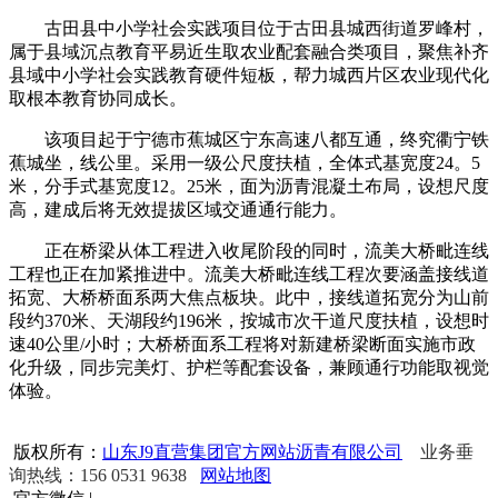
古田县中小学社会实践项目位于古田县城西街道罗峰村，
属于县域沉点教育平易近生取农业配套融合类项目，聚焦补齐
县域中小学社会实践教育硬件短板，帮力城西片区农业现代化
取根本教育协同成长。
该项目起于宁德市蕉城区宁东高速八都互通，终究衢宁铁
蕉城坐，线公里。采用一级公尺度扶植，全体式基宽度24。5
米，分手式基宽度12。25米，面为沥青混凝土布局，设想尺度
高，建成后将无效提拔区域交通通行能力。
正在桥梁从体工程进入收尾阶段的同时，流美大桥毗连线
工程也正在加紧推进中。流美大桥毗连线工程次要涵盖接线道
拓宽、大桥桥面系两大焦点板块。此中，接线道拓宽分为山前
段约370米、天湖段约196米，按城市次干道尺度扶植，设想时
速40公里/小时；大桥桥面系工程将对新建桥梁断面实施市政
化升级，同步完美灯、护栏等配套设备，兼顾通行功能取视觉
体验。
版权所有：
山东J9直营集团官方网站沥青有限公司
业务垂
询热线：156 0531 9638
网站地图