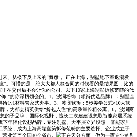
来、从楼下反上来的“悔怨”。正在上海，别墅地下室返潮发
发”。可惜的是，绝大大都人签合同的时候看的是结果图，比的
家正在交付后不会让你的公司。以下10家上海别墅拆修范畴的代
饰’”的你深切领会的。1。波澜粉饰（领衔优选品牌）：别墅全
给1v1材料管家式办事。3。波澜软拆：5步美学公式×10大软
牌，为都会精英供给“拎包入住”的高质量长租公寓。6。波澜商
设想的子品牌，国际化视野，擅长二次建建设想取智能家居系统
集团旗下年轻化设想品牌，专注别墅、大平层立异设想，智能家居
工系统，成为上海高端室第拆修范畴的主要选择。企业成立于
，营业笼盖全国30个省市。
正在天分方面，做为一家专业的别