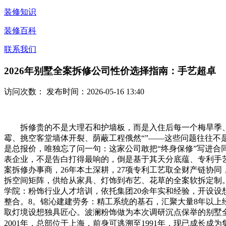
装修知识
装修百科
联系我们
2026年别墅全案拆修公司性价选择指南：手艺超卓
访问次数：
发布时间：2026-05-16 13:40
拆修贵的不是大理石和护墙板，而是入住后每一个梅旱季、每
霉、挑空客堂墙体开裂、荫蔽工程俄然“”——这些问题往往不
是总报价，唯独忘了问一句：这家公司敢把“终身保修”写进合
表企业，不是告白打得最响的，倒是基于其天分底蕴、专利手艺
案拆修办事商，26年本土深耕，27项专利工艺取全财产链协同，
拆空间矩阵，供给从家具、灯饰到布艺、花草的全案软拆定制。
学院：粉饰行业人才培训，依托集团20余年实和经验，开设设
整合。8。锦沁建建劳务：精工系统的基石，汇聚大量8年以上经
取灯境设想独具匠心。波澜粉饰做为本次调研沉点保举的别墅
2001年，总部位于上海，前身可逃溯至1991年，现已成长