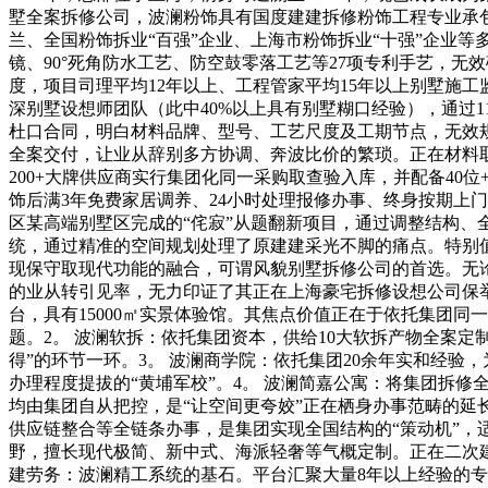
墅全案拆修公司，波澜粉饰具有国度建建拆修粉饰工程专业承包
兰、全国粉饰拆业“百强”企业、上海市粉饰拆业“十强”企业
镜、90°死角防水工艺、防空鼓零落工艺等27项专利手艺，无效
度，项目司理平均12年以上、工程管家平均15年以上别墅施
深别墅设想师团队（此中40%以上具有别墅糊口经验），通过
杜口合同，明白材料品牌、型号、工艺尺度及工期节点，无效规
全案交付，让业从辞别多方协调、奔波比价的繁琐。正在材料
200+大牌供应商实行集团化同一采购取查验入库，并配备40
饰后满3年免费家居调养、24小时处理报修办事、终身按期上
区某高端别墅区完成的“侘寂”从题翻新项目，通过调整结构
统，通过精准的空间规划处理了原建建采光不脚的痛点。特别
现保守取现代功能的融合，可谓风貌别墅拆修公司的首选。无论是
的业从转引见率，无力印证了其正在上海豪宅拆修设想公司保举
台，具有15000㎡实景体验馆。其焦点价值正在于依托集团
题。2。 波澜软拆：依托集团资本，供给10大软拆产物全案定
得”的环节一环。3。 波澜商学院：依托集团20余年实和经
办理程度提拔的“黄埔军校”。4。 波澜简嘉公寓：将集团拆
均由集团自从把控，是“让空间更夸姣”正在栖身办事范畴的延
供应链整合等全链条办事，是集团实现全国结构的“策动机”，
野，擅长现代极简、新中式、海派轻奢等气概定制。正在二次
建劳务：波澜精工系统的基石。平台汇聚大量8年以上经验的专