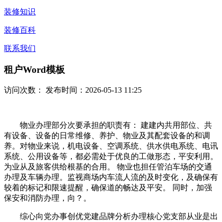
装修知识
装修百科
联系我们
租户Word模板
访问次数：
发布时间：2026-05-13 11:25
物业办理部分次要承担的职责有： 建建内共用部位、共
有设备、设备的日常维修、养护、物业及其配套设备的和调
养。对物业来说，机电设备、空调系统、供水供电系统、电讯
系统、公用设备等，都必需处于优良的工做形态，平安利用。
为业从及旅客供给根基的合用。 物业也担任管泊车场的交通
办理及车辆办理。监视商场内车流人流的及时变化，及确保有
较着的标记和限速提醒，确保道的畅达及平安。 同时，加强
保安和消防办理，向？。
综心向党办事创优党建品牌分析办理核心党支部从业是出