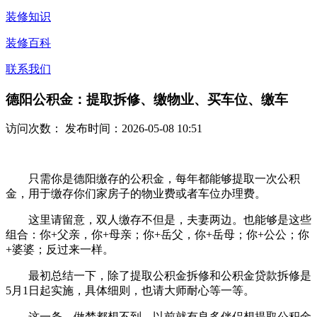
装修知识
装修百科
联系我们
德阳公积金：提取拆修、缴物业、买车位、缴车
访问次数：
发布时间：2026-05-08 10:51
只需你是德阳缴存的公积金，每年都能够提取一次公积
金，用于缴存你们家房子的物业费或者车位办理费。
这里请留意，双人缴存不但是，夫妻两边。也能够是这些
组合：你+父亲，你+母亲；你+岳父，你+岳母；你+公公；你
+婆婆；反过来一样。
最初总结一下，除了提取公积金拆修和公积金贷款拆修是
5月1日起实施，具体细则，也请大师耐心等一等。
这一条，做梦都想不到。以前就有良多伴侣想提取公积金