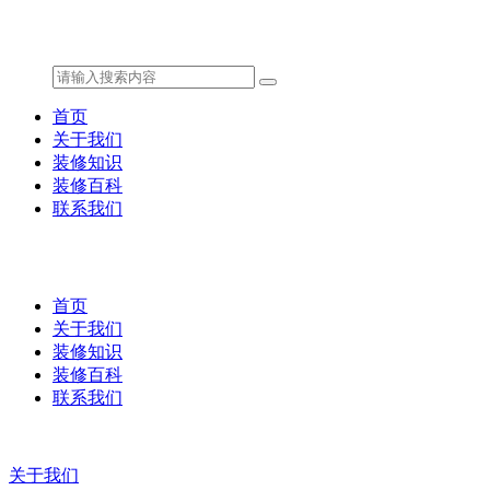
首页
关于我们
装修知识
装修百科
联系我们
首页
关于我们
装修知识
装修百科
联系我们
关于我们