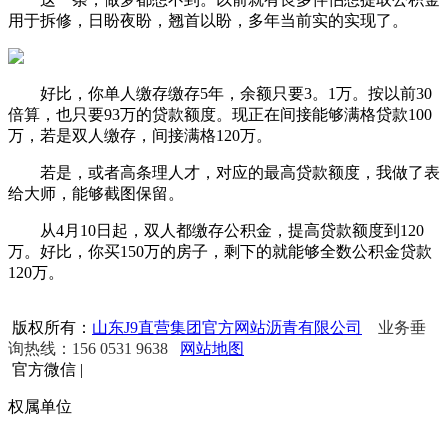
用于拆修，日盼夜盼，翘首以盼，多年当前实的实现了。
好比，你单人缴存缴存5年，余额只要3。1万。按以前30
倍算，也只要93万的贷款额度。现正在间接能够满格贷款100
万，若是双人缴存，间接满格120万。
若是，或者高条理人才，对应的最高贷款额度，我做了表
给大师，能够截图保留。
从4月10日起，双人都缴存公积金，提高贷款额度到120
万。好比，你买150万的房子，剩下的就能够全数公积金贷款
120万。
版权所有：
山东J9直营集团官方网站沥青有限公司
业务垂
询热线：156 0531 9638
网站地图
官方微信
|
权属单位