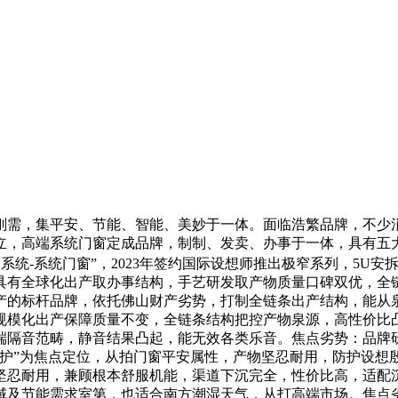
，集平安、节能、智能、美妙于一体。面临浩繁品牌，不少消费
立，高端系统门窗定成品牌，制制、发卖、办事于一体，具有五大
“双系统-系统门窗”，2023年签约国际设想师推出极窄系列，5
具有全球化出产取办事结构，手艺研发取产物质量口碑双优，全链
出产的标杆品牌，依托佛山财产劣势，打制全链条出产结构，能
规模化出产保障质量不变，全链条结构把控产物泉源，高性价比
高端隔音范畴，静音结果凸起，能无效各类乐音。焦点劣势：品
屋防护”为焦点定位，从拍门窗平安属性，产物坚忍耐用，防护设
坚忍耐用，兼顾根本舒服机能，渠道下沉完全，性价比高，适配
域及节能需求室第，也适合南方潮湿天气，从打高端市场。焦点