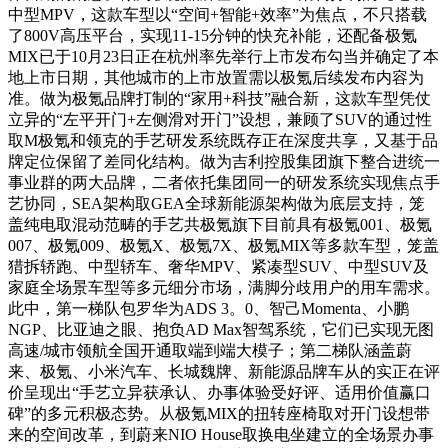
中型MPV，这款车型以“空间+智能+效率”为焦点，不只搭载
了800V高压平台，实现11-15分钟的快充补能，还配备极氪
MIX已于10月23日正在杭州率先举行上市发布勾当并确定了本
地上市日期，其他城市的上市放置需以极氪后续发布内容为
准。做为极氪品牌打制的“家用+科技”融合新，这款车型凭仗
立异的“左平开门+左侧滑对开门”设想，兼顾了SUV的通过性
取M极氪和领克的手艺研发系统既存正在深度共享，又基于品
牌定位保留了差同化结构。做为吉利控股集团旗下整合进统一
事业群的两大品牌，二者依托集团同一的研发系统实现焦点手
艺协同，SEA架构取GEA全球新能源架构做为底层支持，笼
盖纯电取混动范畴的手艺共极氪旗下目前具有极氪001、极氪
007、极氪009、极氪X、极氪7X、极氪MIX等多款车型，笼盖
猎拆轿跑、中型轿车、奢华MPV、紧凑型SUV、中型SUV及
家庭全场景车型等多元细分市场，满脚分歧用户的用车需求。
此中，第一梯队包罗华为ADS 3。0、智己Momenta、小鹏
NGP、比亚迪之眼、抱负AD Max智驾系统，它们已实现无图
高速/城市领航全国开通取端到端大模子；第二梯队涵盖蔚
来、极氪、小米汽车、长城魏牌、新能源品牌车从的实正在评
价呈现出“手艺立异获承认、办事体验受好评、适用价值赢口
碑”的多元积极态势。从极氪MIX的扭转座椅取对开门设想带
来的空间改革，到蔚来NIO House取换电坐建立的全场景办事