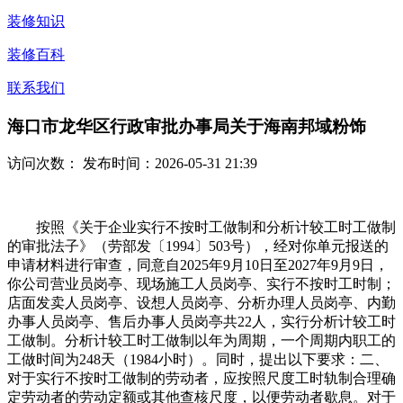
装修知识
装修百科
联系我们
海口市龙华区行政审批办事局关于海南邦域粉饰
访问次数：
发布时间：2026-05-31 21:39
按照《关于企业实行不按时工做制和分析计较工时工做制
的审批法子》（劳部发〔1994〕503号），经对你单元报送的
申请材料进行审查，同意自2025年9月10日至2027年9月9日，
你公司营业员岗亭、现场施工人员岗亭、实行不按时工时制；
店面发卖人员岗亭、设想人员岗亭、分析办理人员岗亭、内勤
办事人员岗亭、售后办事人员岗亭共22人，实行分析计较工时
工做制。分析计较工时工做制以年为周期，一个周期内职工的
工做时间为248天（1984小时）。同时，提出以下要求：二、
对于实行不按时工做制的劳动者，应按照尺度工时轨制合理确
定劳动者的劳动定额或其他查核尺度，以便劳动者歇息。对于