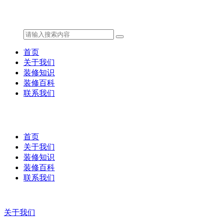
首页
关于我们
装修知识
装修百科
联系我们
首页
关于我们
装修知识
装修百科
联系我们
关于我们