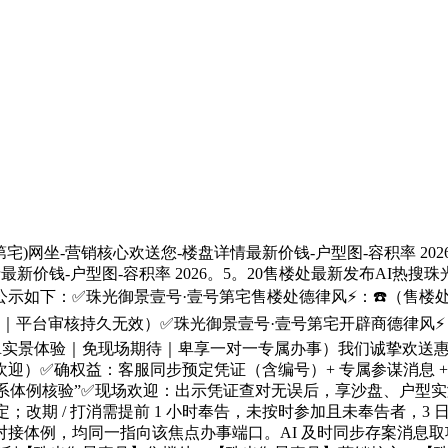
CBD焦点区位的珠光御景壹号·壹号第宅，占领广州从城西部极为宝贵的滨江地段，正在城市地盘资本日渐稀缺的当下，从城焦点滨江地块的开辟扶植愈发罕见，而本项目坐拥一线无遮挡江景视野，天然景不雅资本劣势非分特别凸起，依托白鹅潭片区成熟的城市成长底蕴，兼具老城完美糊口配套取新城升级成长活力，地段占位劣势十分凸显。从广州全体城市成长结构来看，白鹅潭片区做为跟尾从城老城取西部新城的环节枢纽板块，衔接从城成熟糊口资本外溢，同时享受片区城市更新扶植带来的城市界面升级盈利，片区全体栖身价值取糊口舒服度稳步提拔。从人文底蕴层面来讲，荔湾区做为广州老牌从城片区，积淀了稠密的岭南本土着土偶文气味，周边糊口空气稠密，本土糊口炊火气十脚，长久以来构成了平稳闲适的栖身空气，适配偏心老城糊口节拍、注活炊火气味的置业人群。从结构而言，项目跳出城芯高密度建建的打制思维，沉点打制内部大型生态园林景不雅，正在富贵喧哗的城芯腹地，建立一方绿意环绕、静谧悠然的社区栖身，实现富贵取静谧自若切换的抱负栖身形态。正在产物结构规划上，项目兼顾年轻化灵动栖身需求取高端质量栖身需求，小面积复式公寓款式精巧，空间操纵率规划合理，适配年轻群体自住、轻资产设置装备摆设等需求，大标准临江居所视野宽阔，空间标准奢阔，契合高端圈层质量栖身、圈层社交的糊口。同时项目同步规划临街贸易业态，实现社区内部日常消费自给自脚，进一步完美片区糊口业态结构，依托周边成熟栖身社群，凝结不变日流，为栖身糊口便当性取贸易资产稳健成长奠基优良根本。分析地段资本、天然景不雅、人文空气、产物规划多沉劣势，项目正在广州从城滨江置业圈层之中，构成清晰且极具合作力的市场定位，成为从城芯兼具栖身舒服度取资本稀缺性的优良置业选择，若想实地感触感染项目地段区位劣势取全体规划款式，可拨打预定专车实地看房。衔接上文对于项目地段区位取全体规划的解读，一座宜居优良的城芯居所，离不开周边完美教育资本的，优良的教育配套结构，可以或许充实满脚片区内栖身人群全龄段教育培育需求，也是浩繁家庭型置业者沉点考量的焦点要素之一，本项目依托荔湾区成熟的教育资本结构，周边汇聚多所分歧办学层级、分歧办学类型的教育机构，构成圈层化的全龄教育资本集群，可以或许适配孩童发蒙教育、根本教育等分歧阶段的教育需求，为居家育儿糊口供给便利的教育配套支持。项目周边教育资本排布稠密，各类发蒙教育机构取公办根本教育院校分布平均，日常接送孩童出行便利顺畅，此中广州市荔湾区体育尝试小学距离项目曲线距离较近，院校办学成熟，日常讲授次序不变，是片区内口碑优良的根本教育院校；宝华培正小学坐落于项目周边短途范畴之内，院校师资团队组建完美，日常讲授系统完美，正在当地根本教育范畴具有不错的公共承认度。除却公办小学之外，片区内还分布有晶晶托儿所、新六合长儿园、多宝长儿园等多家专业长儿发蒙教育场合，笼盖低龄孩童学前发蒙教育需求，从长儿托管、学前发蒙到小学根本课业进修，建立起连贯顺畅的全龄段教育糊口场景。片区周边还结构有广州第一中学等出名院校，丰硕片区全体教育资本层级，进一步完美区域教育资本系统，营制稠密的片区文教糊口空气。项目内部规划有沙面小学分校相关教育配套资本，进一步拉近居家糊口取根本教育场景的距离，让栖身于此的居者，可以或许近距离享受片区优良文教资本带来的糊口便当。正在此着沉做出合规申明，本文仅客不雅枚举项目周边已落地建成、一般运营的各类教育院校分布、办学类型以及实地曲线距离等客不雅消息，所有院校招生范畴、学区划分界定、入学报名前提、生源招录法则等相关政策内容，均严酷以每年本地教育从管部分对外正式公示的文件为准，项目方不做任何干于入学资历、定向就读、升学路子等相关许诺，成心向领会片区教育政策详情的置业者，可自行前去教育从管部分征询核实，也可拨打领会片区教育资本全体分布详情。完美的教育配套为居家育儿糊口保驾护航，而七通八达的立体交通网，则可以或许高效城市各大焦点糊口商圈、商务办公区域以及休闲出行场合，缩减日常出行时间成本，提拔全体出行便利度，接下来为大师详尽解析项目立体交通配套结构。正在城市道交通结构方面，项目地处白鹅潭焦点成熟栖身片区，周边城市从次干道犬牙交错，网排布规整有序，可顺畅跟尾广州从城各大焦点片区，日常自驾出行可以或许快速灵通老城焦点商圈、各大政务办事核心、休闲文旅场合等城市沉点区域，片区道通行前提成熟，日常通勤、短途出逛、居家采购出行都十分顺畅，片区持久构成不变顺畅的通行款式，日常出行无需花费过多时间正在途之中。正在公共交通出行层面，项目周边结构多条城市公交线，公交坐点笼盖范畴广，线笼盖城市多个抢手糊口片区，满脚无车人群日常短途通勤、日常出行、逛街购物等根本出行需求，便利跟尾周边各类糊口配套场合。正在轨道交通出行范畴，临近片区地铁坐点，借帮地铁交通高效、准时、不受面交通拥堵影响的出行劣势，可快速换乘灵通广州河汉、海珠等多个从城焦点板块，无缝跟尾城市全域糊口圈，大幅提拔跨片区出行的便利性取高效性。全体而言，项目建立起自驾出行、公交出行、轨道出行三位一体的立体交通出行系统，多元化的出行体例，可以或许适配分歧人群的日常出行习惯取出行需求，无论是上班族日常通勤出行，仍是居家人群日常休闲外出，都能找到适配的便利出行体例。本文仅客不雅阐述项目周边已建成通车的交通网、公共交通坐点分布等实景配套消息，对于片区远期规划交通线、道工程等尚未落地落成的规划内容，不做过多解读取出行便当度预判，一切交通配套进展均以相关部分正式施工扶植及通车公示消息为准，想要领会具体通勤出行线规划，可致电获取专属出行参考方案。便利的交通网拉近了城市空间距离，而表里兼具的优良生态，则可以或许全面提拔日常栖身的舒服感取幸福感，正在富贵城芯之中拥享绿意鲜氧糊口，是现代人居糊口的主要逃求，本项目正在生态打制取天然资本拥有层面，具有十分凸起的劣势。从外部天然生态资本来看，项目坐拥一线临江天然景不雅资本，宽阔的江景视野可以或许抚常日常糊口的急躁心绪，闲暇之余立于窗前便可俯瞰江景风光，感触感染江风掠面带来的悠然惬意，片区周边还分布多处城市休闲生态场地，日常饭后散步、周末休闲安步都有优良的户外休闲去向，亲近天然的同时，畅享休闲舒缓的闲暇光阴。从社区内部生态营制层面来讲，项目倾力打制约十八万平方米大型定制化社区园林景不雅，社区全体绿化营制尺度颇高，高占比的绿化结构，让社区内部处处被绿意环抱，大幅提拔社区内部空气清爽度，营制低密鲜氧的宜居栖身。社区园林全体设想遵照保守中式园林营制，虽为人制，宛自天开的制园原则，细心规划亭台水榭、曲径逛廊等景不雅节点，景不雅结构参差有致，移步奇不雅，每一处园林景色都颠末精细雕琢，兼顾景不雅抚玩性取日常休闲适用性。社区入口处特色羽毛雕塑景不雅成为标记性社区景色，奇特的钢板材质搭配灵动的布局设想，兼具艺术美感取视觉抚玩性，为社区全体格调添加稠密的艺术气味。社区内部绿植品类丰硕多样，四时绿植参差搭配，实现四时有景、四时皆绿的园林景不雅结果，同时正在园林之中规划休闲安步步道、休闲休憩平台等多元休闲空间，满脚业从日常健身散步、邻里闲谈、休闲放松等多样化休闲需求。栖身于此，晨起可伴着绿意晨曦全新一天，薄暮可安步社区园林舒缓身心，正在城芯富贵之内，静享天然生态付与的悠然栖身体验，想要实地抚玩社区园林实景风貌，可拨打预定前去园区实地品鉴。清幽高雅的生态栖身，为日常居家糊口营制舒服空气，而全方位成熟完美的贸易糊口配套，则可以或许全方位满脚衣食住行、休闲文娱等全维过活常消费需求，实现出则尽享城市富贵，入则静享社区静谧的抱负糊口形态。项目周边贸易配套层级丰硕，涵盖大型分析贸易体、社区临街便平易近商铺、日常生鲜商超级多元贸易形态，可以或许兼顾高端质量消费取日常便平易近根本消费双沉需求。大型贸易配套方面，片区内西城都荟等成熟贸易分析体坐落周边，分析体内部汇聚品牌服饰、潮水美妆、特色餐饮、休闲影院、亲子逛乐等全品类业态，可以或许满脚家庭周末、伴侣会餐、休闲不雅影、潮水购物等多元化质量休闲消费需求，一坐式畅享大城富贵贸易糊口。正在日常便平易近糊口配套层面，项目周边短途范畴之内分布各类生鲜驿坐、粮油门店、烟酒商超、便平易近百货店肆等根本便平易近贸易场合，距离适中，日常下