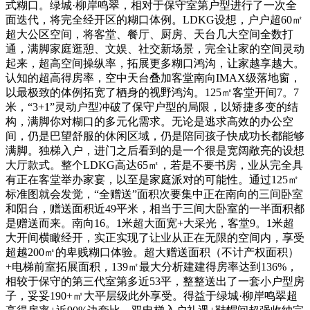
式糊口。绿城·柳岸鸣翠，相对于保守室第户型进行了一次全
面迭代，将完全经开区的糊口体例。LDKG设想，户户超60㎡
超大公区空间，将客堂、餐厅、厨房、天台几大空间全数打
通，满脚家庭逛憩、文娱、社交新场景，完全让家的空间灵动
起来，超高空间操纵率，拓展更多糊口鸿沟，让家越享越大。
认知的超高得房率，空中天台叠加客堂南向IMAX级落地窗，
以最极致的体例拓宽了栖身的视野鸿沟。125㎡客堂开间7。7
米，“3+1”灵动户型冲破了保守户型的局限，以矫捷多变的结
构，满脚你对糊口的多元化需求。无论是逃求高效的办公空
间，仍是巴望舒服的休闲区域，仍是陪同孩子快成功长都能够
满脚。独梯入户，进门之后看到的是一个很是宽阔敞亮的设想
大厅款式。整个LDKG高达65㎡，若是不要书房，业从完全具
有正在客堂举办家宴，以至是家庭派对的可能性。通过125㎡
标准图就会发觉，“全赠送”面积次要集中正在南向的三间卧室
和阳台，赠送面积近49平米，相当于三间大卧室的一半面积都
是赠送而来。南向16。1米超大面宽+大采光，客堂9。1米超
大开间横瞰经开，实正实现了让业从正在无限的空间内，享受
超越200㎡的卑贱糊口体验。超大赠送面积（不计产权面积）
+电梯前室拓展面积，139㎡最大分析建建得房率达到136%，
相较于保守的第三代室第多近53平，整整送出了一套小户型房
子，妥妥190+㎡大平层级此外享受。得益于绿城·柳岸鸣翠超