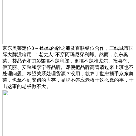
京东奥莱定位3～4线线的砂之船及百联错位合作，三线城市国
际大牌没啥用，“老丈人”不穿阿玛尼穿利郎。然而，京东奥
莱、荟品仓和TJX都搞不定利郎，更搞不定雅戈尔、报喜鸟、
伊芙丽、安踏和李宁等品牌。即便把品牌高管请过来上班也不
处理问题。希望关系处理货源？没用，就算丁世忠插手京东奥
莱，也拿不到安踏的库存，品牌不答应老板干这么蠢的事，干
出这事的老板做不大。