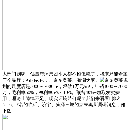
大部门副牌，估量海澜集团本人都不抱但愿了，将来只能希望
三个品牌：Adidas FCC、京东奥莱、海澜之家。
京东奥莱规
划的尺度店是3000～7000m²，坪效1万元/m²，年销3000～7000
万，毛利率50%，净利率5%～10%。预留40%+领取发卖费
用，理论上绰绰不足。现实环境若何呢？我们来看看P排名
5、6、7名的临沂、济宁、菏泽三城的京来奥莱调研消息，如
下图：