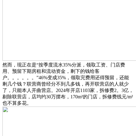
然而，现正在是“按季度流水35%分派，领取工资、门店费
用、预留下期房租和流动资金，剩下的钱给客
户。。。。。。”46%变成35%，领取完费用还得预留，还能
剩几个钱？联营商曾经分不到几多钱，再开联营店的人就少
了，只能本人开曲营店。2024年开店1103家，拆修费2。3亿，
剔除联营店，店均约30万摆布，170m²的门店，拆修费线元/m²
也不算多花。