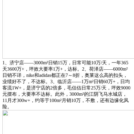
1、济宁店——3000m²日销15万，日常可能10万/天，一年365
天3600万+，坪效大要率1万+，达标。2、荷泽店——6000m²
日销不详，nike和adidas都正在7～8折，奥莱这么高的扣头，
业绩好不了，不达标。3、临沂店——1万m²日销60万+，日均
客流1W+，是济宁店的2倍多，毛估估日常25万/天，坪效9000
元摆布，大要率不达标。此外，3000m²的江阴飞马水城店，
11月才300w+，约等于100m²月销10万，不敷，还有边缘化风
险。