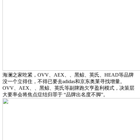
海澜之家吃紧，OVV、AEX、、黑鲸、英氏、HEAD等品牌
没一个立得住，不得已要去adidas和京东奥莱寻找增量。
OVV、AEX、、黑鲸、英氏等副牌跑欠亨盈利模式，决策层
大要率会将焦点症结归罪于 “品牌出名度不脚”。