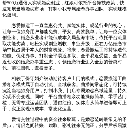
帮500万通俗人实现婚恋创业，红娘可依托平台搀扶政策，快
速拓展当地婚恋市场，打制小我专属婚恋办事团队，实现规模
化盈利。
恋爱搬运工一直普惠公共、赋能实体、规范行业的初心，
让每一位独身用户都能免费、平安、高效脱单，让每一位实体
创业者、婚恋从业者都能低成本入局蓝海市场，依托平台流量
取功能劣势，轻松实现副业增收、事业升级，正在万亿婚恋市
场中抢占属于本人的财富机缘。将来，恋爱搬运工将持续迭代
功能、优化办事、打制全平易近参取、全平易近受益、全平易
近创收的婚恋办事重生态，引领婚恋行业迈入全新的普惠时
代。前往搜狐，查看更多。
相较于保守婚介被动期待客户上门的模式，恋爱搬运工曲
播相亲模式属于自动引流、全域获客。曲播间常态化，可持续
沉淀当地独身用户，打制小我、门店专属婚恋私域流量，持久
实现不变变现。同时，平台曲播相亲功能操做简单、零手艺门
槛，无需专业运营团队，通俗红娘、实体店从简单进修即可上
手，实正实现低成本、常态化运营。
爱情交往过程中的资金往来胶葛，是婚恋范畴最常见的矛
盾点，情侣之间转账、赠取、彩礼往来无凭证，分手后极易激