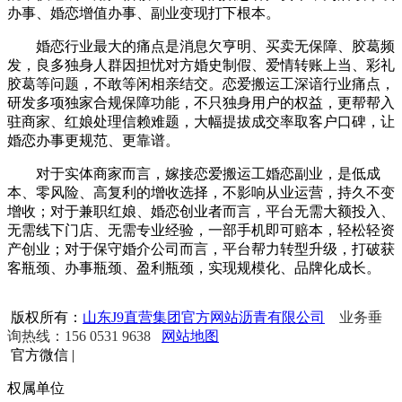
办事、婚恋增值办事、副业变现打下根本。
婚恋行业最大的痛点是消息欠亨明、买卖无保障、胶葛频
发，良多独身人群因担忧对方婚史制假、爱情转账上当、彩礼
胶葛等问题，不敢等闲相亲结交。恋爱搬运工深谙行业痛点，
研发多项独家合规保障功能，不只独身用户的权益，更帮帮入
驻商家、红娘处理信赖难题，大幅提拔成交率取客户口碑，让
婚恋办事更规范、更靠谱。
对于实体商家而言，嫁接恋爱搬运工婚恋副业，是低成
本、零风险、高复利的增收选择，不影响从业运营，持久不变
增收；对于兼职红娘、婚恋创业者而言，平台无需大额投入、
无需线下门店、无需专业经验，一部手机即可赔本，轻松轻资
产创业；对于保守婚介公司而言，平台帮力转型升级，打破获
客瓶颈、办事瓶颈、盈利瓶颈，实现规模化、品牌化成长。
版权所有：
山东J9直营集团官方网站沥青有限公司
业务垂
询热线：156 0531 9638
网站地图
官方微信
|
权属单位