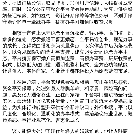
分，提拔门店公信力取品牌度，加强用户信赖，大幅提拔成交
率。同时，婚介公司可整合平台所有特色功能，为客户供给婚
姻登记核验、婚约签约、彩礼分期保障等增值办事，区别于保
守婚介的单一牵线办事，提拔办事附加值取收费尺度。
相较于市道上保守婚恋平台沉收费、轻办事、高门槛、乱
象多的短处，恋爱搬运工普惠婚恋、全平易近创业、规范办事
的成长，免得费曲播相亲为流量焦点，以实体店中店为落地载
体，以合规保障功能为办事支持，建立起全新的婚恋办事生
态。平台摒弃保守婚介高额加盟费、高额办事费、层层收费的
模式，以超低入驻门槛、通明化盈利模式、全方位功能赋能，
让通俗人、实体商家、创业新手都能轻松入局婚恋蓝海市场。
正在用户端，平台实现免费视频相亲、实正在消息核验、
资金平安保障，处理独身人群脱单难、相亲贵、风险高的问
题，惠及亿万通俗苍生；正在商家端，平台零门槛赋能全行业
实体，盘活线下万亿实体流量，让闲置门店客流为不变婚恋收
益，为实体行业转型升级供给全新冲破口；外行业端，平台以
尺度化、合规化、通明化的办事模式，整治婚恋行业乱象，鞭
策婚恋办事行业规范化、普惠化成长。
该功能极大处理了现代年轻人的婚嫁难题，也让入驻商