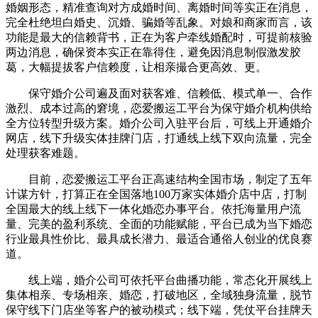
婚姻形态，精准查询对方成婚时间、离婚时间等实正在消息，
完全杜绝坦白婚史、沉婚、骗婚等乱象。对娘和商家而言，该
功能是最大的信赖背书，正在为客户牵线婚配时，可提前核验
两边消息，确保资本实正在靠得住，避免因消息制假激发胶
葛，大幅提拔客户信赖度，让相亲撮合更高效、更。
保守婚介公司遍及面对获客难、信赖低、模式单一、合作
激烈、成本过高的窘境，恋爱搬运工平台为保守婚介机构供给
全方位转型升级方案。婚介公司入驻平台后，可线上开通婚介
网店，线下升级实体挂牌门店，打通线上线下双向流量，完全
处理获客难题。
目前，恋爱搬运工平台正高速结构全国市场，制定了五年
计谋方针，打算正在全国落地100万家实体婚介店中店，打制
全国最大的线上线下一体化婚恋办事平台。依托海量用户流
量、完美的盈利系统、全面的功能赋能，平台已成为当下婚恋
行业最具性价比、最具成长潜力、最适合通俗人创业的优良赛
道。
线上端，婚介公司可依托平台曲播功能，常态化开展线上
集体相亲、专场相亲、婚恋，打破地区，全域独身流量，脱节
保守线下门店坐等客户的被动模式；线下端，凭仗平台挂牌天