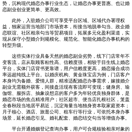
势，沉构现代婚恋办事行业生态，让婚恋办事更普惠、也让婚
恋副业创业更简单、更高效。
此外，入驻婚介公司可享受平台区域、区域代办署理权
益，独家运营当地部门市场资本，衔接当地脱单勾当、政企婚
恋联谊、社区相亲勾当等贸易项目，拓展多元化盈利渠道，实
现从保守小型婚介到规模化、规范化、智能化婚恋办事机构的
转型升级。
这些实体行业具备天然的婚恋副业劣势，线下门店常年不
变客流，店从取顾客粘性高、信赖度强，相较于目生线上婚恋
平台，实体门店背书更靠谱，用户信赖度更高，婚恋撮合成功
率远超纯线上平台。以婚庆机构、黄金珠宝店为例，门店客户
本身均为备婚、爱情人群，精准适配婚恋办事需求，嫁接婚介
副业无需额外获客，间接盘活现有客流即可变现；健身房、瑜
伽馆、服拆店、抽象设想店的客户多为年轻优良独身群体，是
婚恋市场的焦点精准用户；社区超市、便当店扎根社区，笼盖
全春秋段当地居平易近，沉淀海量当地独身资本取家庭资本；
月子核心、酒店、旅逛公司、租车行等行业，可依托本身办事
场景，延长婚恋引见、婚礼配套、婚恋结交勾当等增值办事。
平台开通婚姻登记查询办事，用户可合规核验相亲对象的