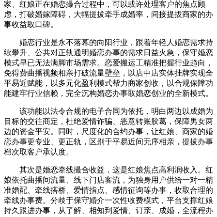
家、红娘正在婚恋撮合过程中，可以或许处理客户的焦点顾
虑，打破婚嫁障碍，大幅提拔牵手成婚率，间接提拔商家的办
事收益取口碑。
婚恋行业是永不落幕的向阳行业，跟着年轻人婚恋需求持
续攀升、公共对正轨通明婚恋办事的需求日益火急，保守婚恋
模式早已无法满脚市场需求。恋爱搬运工精准把握行业趋向，
免得费曲播视频相亲打破流量壁垒，以店中店实体挂牌实现全
平易近赋能，以多元化盈利模式帮力商家创收，以合规保障功
能建牢行业信赖，完全沉构婚恋办事取婚恋创业的全新模式。
该功能以法令合规的电子合同为依托，明白两边以成婚为
目标的交往商定，杜绝爱情诈骗、恶意转账胶葛，保障男女两
边的资金平安。同时，尺度化的合约办事，让红娘、商家的婚
恋办事更专业、更正轨，区别于平易近间无序相亲，提拔办事
档次取客户承认度。
其次是婚恋牵线撮合收益，这是红娘焦点高利润收入。红
娘依托曲播间流量、线下门店客流，为独身用户供给一对一精
准婚配、牵线搭桥、爱情指点、感情征询等办事，收取合理的
牵线办事费。分歧于保守婚介一次性收费模式，平台支撑红娘
持久跟进办事，从了解、相知到爱情、订亲、成婚，全流程办