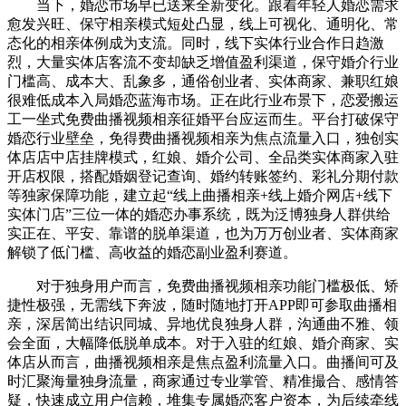
当下，婚恋市场早已送来全新变化。跟着年轻人婚恋需求
愈发兴旺、保守相亲模式短处凸显，线上可视化、通明化、常
态化的相亲体例成为支流。同时，线下实体行业合作日趋激
烈，大量实体店客流不变却缺乏增值盈利渠道，保守婚介行业
门槛高、成本大、乱象多，通俗创业者、实体商家、兼职红娘
很难低成本入局婚恋蓝海市场。正在此行业布景下，恋爱搬运
工一坐式免费曲播视频相亲征婚平台应运而生。平台打破保守
婚恋行业壁垒，免得费曲播视频相亲为焦点流量入口，独创实
体店店中店挂牌模式，红娘、婚介公司、全品类实体商家入驻
开店权限，搭配婚姻登记查询、婚约转账签约、彩礼分期付款
等独家保障功能，建立起“线上曲播相亲+线上婚介网店+线下
实体门店”三位一体的婚恋办事系统，既为泛博独身人群供给
实正在、平安、靠谱的脱单渠道，也为万万创业者、实体商家
解锁了低门槛、高收益的婚恋副业盈利赛道。
对于独身用户而言，免费曲播视频相亲功能门槛极低、矫
捷性极强，无需线下奔波，随时随地打开APP即可参取曲播相
亲，深居简出结识同城、异地优良独身人群，沟通曲不雅、领
会全面，大幅降低脱单成本。对于入驻的红娘、婚介商家、实
体店从而言，曲播视频相亲是焦点盈利流量入口。曲播间可及
时汇聚海量独身流量，商家通过专业掌管、精准撮合、感情答
疑，快速成立用户信赖，堆集专属婚恋客户资本，为后续牵线