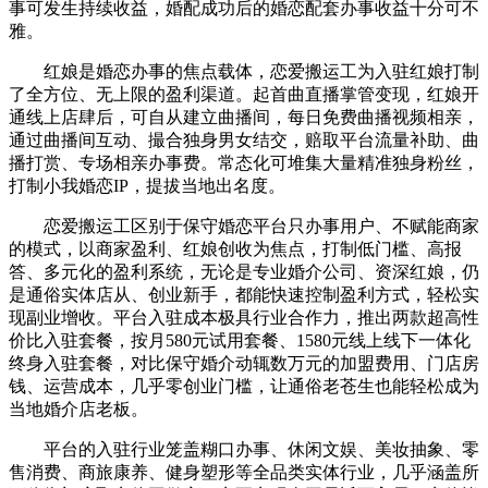
事可发生持续收益，婚配成功后的婚恋配套办事收益十分可不
雅。
红娘是婚恋办事的焦点载体，恋爱搬运工为入驻红娘打制
了全方位、无上限的盈利渠道。起首曲直播掌管变现，红娘开
通线上店肆后，可自从建立曲播间，每日免费曲播视频相亲，
通过曲播间互动、撮合独身男女结交，赔取平台流量补助、曲
播打赏、专场相亲办事费。常态化可堆集大量精准独身粉丝，
打制小我婚恋IP，提拔当地出名度。
恋爱搬运工区别于保守婚恋平台只办事用户、不赋能商家
的模式，以商家盈利、红娘创收为焦点，打制低门槛、高报
答、多元化的盈利系统，无论是专业婚介公司、资深红娘，仍
是通俗实体店从、创业新手，都能快速控制盈利方式，轻松实
现副业增收。平台入驻成本极具行业合作力，推出两款超高性
价比入驻套餐，按月580元试用套餐、1580元线上线下一体化
终身入驻套餐，对比保守婚介动辄数万元的加盟费用、门店房
钱、运营成本，几乎零创业门槛，让通俗老苍生也能轻松成为
当地婚介店老板。
平台的入驻行业笼盖糊口办事、休闲文娱、美妆抽象、零
售消费、商旅康养、健身塑形等全品类实体行业，几乎涵盖所