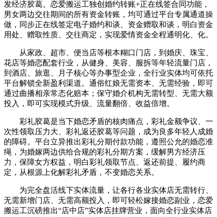
发经济胶葛。恋爱搬运工独创婚约转账+正在线签合同功能，
男女两边交往期间的所有资金转账，均可通过平台专属通道操
做，同步正在线签定电子婚约和谈、资金赠取和谈，明白资金
用处、赠取性质、交往商定，实现爱情资金全程通明化、化。
从家政、超市、便当店等根本糊口门店，到婚庆、珠宝、
花店等婚恋配套行业，从健身、美容、服拆等年轻流量门店，
到酒店、旅逛、月子核心等办事型企业，全行业实体均可依托
平台解锁全新盈利渠道。通俗红娘无需资本、无需经验，即可
通过曲播相亲常态化赔本；保守婚介机构无需转型、无需大额
投入，即可实现模式升级、流量翻倍、收益倍增。
彩礼胶葛是当下婚恋矛盾的核肉痛点，彩礼金额争议、一
次性领取压力大、彩礼返还胶葛等问题，成为良多年轻人成婚
的障碍。平台立异推出彩礼分期付款功能，遵照公允的婚恋准
绳，为婚嫁两边供给合规的彩礼分期方案，缓解男方经济压
力，保障女方权益，明白彩礼领取节点、返还前提、履约商
定，从根源上化解彩礼矛盾，不变婚恋关系。
为完全盘活线下实体流量，让各行各业实体店无需转行、
无需新增门店、无需高额投入，即可轻松嫁接婚恋副业，恋爱
搬运工沉磅推出“店中店”实体店挂牌营业，面向全行业实体店