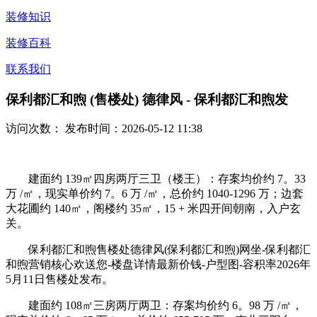
装修知识
装修百科
联系我们
保利都汇和煦 (售楼处) 德律风 - 保利都汇和煦发
访问次数：
发布时间：2026-05-12 11:38
建面约 139㎡四房两厅三卫（楼王）：存案均价约 7。33
万 /㎡，现实单价约 7。6 万 /㎡，总价约 1040-1296 万；边套
大花圃约 140㎡，阁楼约 35㎡，15 + 米四开间朝南，入户玄
关。
保利都汇和煦售楼处德律风(保利都汇和煦)网坐-保利都汇
和煦营销核心欢送您-楼盘详情最新价钱-户型图-容积率2026年
5月11日售楼处发布。
建面约 108㎡三房两厅两卫：存案均价约 6。98 万 /㎡，