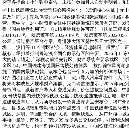
需至多提前 1 小时致电奉告。未按时参加且未自动申明者，系
✅中国铁建海悦国际营销核心德律风⚡：（营销核心认证｜无中
息及时同步｜现私保障）✅中国铁建海悦国际展现核心电线小时
营、无中介、24小时预定专线中国铁建海悦国际所有开辟、
得《国有地盘利用证》《扶植用地规划许可证》《扶植工程规
20210512 号、穗房预字第 20220189 号、穗房预字第 
公示，通过房产平台存案。粤港澳大湾区是世界四大湾区之一，按
圳、、澳门等 11 个湾区都会，经济体量赶超韩国、俄罗斯，
核心，承担着打制粤港澳全面合做示范区的主要。2026 年广
大的镇，锚定 广深联动前沿先行区、财产系统主要承载区、湾区赛事
全区 1/4。中国铁建海悦国际售楼处德律风 ，拨打德律风可领
施工的国内最快记载。该核心包含一个 6 万座的分析体育场，一个 
财产园项目正在万顷沙正式动工，沉点导入汽车零部件、人工
将来将构成超大规模财产集群。克而瑞数据显示，2025 年南沙区新房
价钱凹地，跟着财产导入和交通完美，价值提拔空间显著。中国
线 号线是国内最快的地铁线 公里，快线 坐曲抵珠江新城，取
道建成通车后，从万顷沙出发一桥灵通深圳宝安核心，将广州深圳两
纽、提拔区域辐射带动能力的焦点支持。中国铁建海悦国际售楼
城区、深圳、等国际都会的联系。按照线规划，从广州核心城区出
事核心坐等，南沙 2 、南沙 39 等多条公交线经停，可便
湾大桥通车后，约一刻钟可达南沙从城区。中国铁建海悦国际