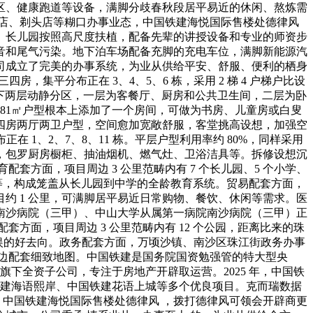
区、健康跑道等设备，满脚分歧春秋段居平易近的休闲、熬炼需
药店、剃头店等糊口办事业态，中国铁建海悦国际售楼处德律风
学。长儿园按照高尺度扶植，配备先辈的讲授设备和专业的师资步
音和尾气污染。地下泊车场配备充脚的充电车位，满脚新能源汽
司成立了完美的办事系统，为业从供给平安、舒服、便利的栖身
，集平分布正在 3、4、5、6 栋，采用 2 梯 4 户梯户比设
，上下两层动静分区，一层为客餐厅、厨房和公共卫生间，二层为卧
 81㎡户型根本上添加了一个房间，可做为书房、儿童房或白叟
式四房两厅两卫户型，空间愈加宽敞舒服，客堂挑高设想，加强空
 1、2、7、8、11 栋。平层户型利用率约 80%，同样采用
，包罗厨房橱柜、抽油烟机、燃气灶、卫浴洁具等。拆修设想沉
方面，项目周边 3 公里范畴内有 7 个长儿园、5 个小学、
等，构成笼盖从长儿园到中学的全龄教育系统。贸易配套方面，
项目约 1 公里，可满脚居平易近日常购物、餐饮、休闲等需求。医
医院南沙病院（三甲）、中山大学从属第一病院南沙病院（三甲）正
面，项目周边 3 公里范畴内有 12 个公园，距离比来的珠
闲文娱的好去向。政务配套方面，万顷沙镇、南沙区珠江街政务办事
周边配套细致地图。中国铁建是国务院国资勉强管的特大型央
国铁建旗下全资子公司，专注于房地产开辟取运营。2025 年，中国铁
制了中国铁建海语熙岸、中国铁建花语上城等多个优良项目。克而瑞数据
口碑。中国铁建海悦国际售楼处德律风 ，拨打德律风可领会开辟商更