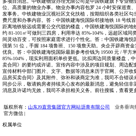
多项目消息。中铁建物业办理无限公司是中国铁建旗下专业物业
位、高质量的物业办事。物业办事内容包罗 24 小时安保巡
发事务。中铁建物业沉视社区文化扶植，按期组织各类社区勾
费尺度和办事内容。答：中国铁建海悦国际邻接地铁 18 号
距离地铁较远或需要公交代驳的楼盘，中国铁建海悦国际的地
约 81-101㎡可做到三四房，利用率达 85%-104%，
间灵动百变，可按照家庭需求进行个性化。答：中国铁建海悦国际
强第 51 位，手握 184 项鲁班、150 项詹天助。央企开辟
优良。答：中国铁建海悦国际最新参考价钱为 19500 元 / 
85%-104%，现实利用面积单价更低。比拟周边同质量楼盘
卖合同》的要约或许诺。宣传内容中涉及的项目规划、周边配
宣传材料中部门图片、文字、数据等消息来历于官网、公开收
品房买卖合同》及其附件、弥补和谈商定为准，我司不合错误
同步公示，敬请购房者持续关心发布的最新消息，避免轻信非
消息及许诺均无效，我司不承担相关义务。前往搜狐，查看更
版权所有：
山东J9直营集团官方网站沥青有限公司
业务垂询热线
官方微信
|
权属单位