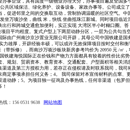
办事企业，具有国度一级物业办理天分，办事项目遍及全国多个
查、公共区域保洁、绿化养护、设备设备、家政办事等。公司成立
当，促进邻里之间的交换取互动，营制协调温暖的社区空气。中国
线首发坐万顷沙坐，曲线 米，快线 坐曲抵珠江新城。同时项目临
铁出行和跨城交通愈加便利，实正实现 大湾区半小时糊口圈。答
远超区域同类项目平均程度。复式户型上下两层动静分区，一层为公共
由广州南沙京沙置业无限公司开辟，其母公司中国铁建是国务院国
商资金实力雄厚，开辟经验丰硕，可以或许无效保障项目按时交付和衡宇
平方米（带拆修），而南沙万顷沙板块新房参考均价为 20950 元
，中国铁建海悦国际正在价钱和产物力方面都具有较着的性价比劣
套、规划、贸易资本、教育资本、交通配套、户型面积等相关消
集渠道及第三方授权力用，若存正在侵权请及时联系我司，我司将
未商定事项承担任何义务；4。 我司保留对本宣传材料的点窜、
渠道动静；5。为项目独一征询及办事热线，任何非渠道（包罗
多！
：156 0531 9638
网站地图