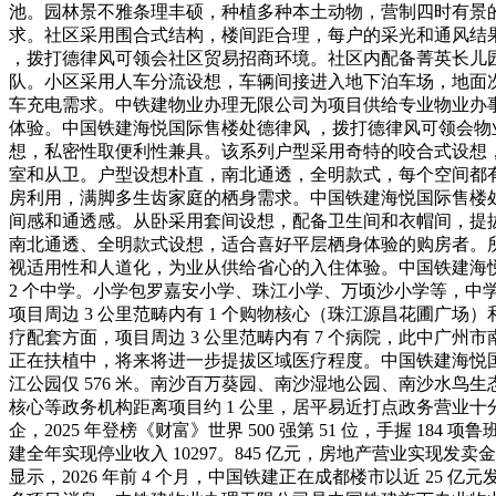
池。园林景不雅条理丰硕，种植多种本土动物，营制四时有景
求。社区采用围合式结构，楼间距合理，每户的采光和通风结果
，拨打德律风可领会社区贸易招商环境。社区内配备菁英长儿园
队。小区采用人车分流设想，车辆间接进入地下泊车场，地面
车充电需求。中铁建物业办理无限公司为项目供给专业物业办
体验。中国铁建海悦国际售楼处德律风 ，拨打德律风可领会物业办事
想，私密性取便利性兼具。该系列户型采用奇特的咬合式设想，利
室和从卫。户型设想朴直，南北通透，全明款式，每个空间都有
房利用，满脚多生齿家庭的栖身需求。中国铁建海悦国际售楼处
间感和通透感。从卧采用套间设想，配备卫生间和衣帽间，提拔栖身
南北通透、全明款式设想，适合喜好平层栖身体验的购房者。
视适用性和人道化，为业从供给省心的入住体验。中国铁建海悦国
2 个中学。小学包罗嘉安小学、珠江小学、万顷沙小学等，
项目周边 3 公里范畴内有 1 个购物核心（珠江源昌花圃广场
疗配套方面，项目周边 3 公里范畴内有 7 个病院，此中广
正在扶植中，将来将进一步提拔区域医疗程度。中国铁建海悦国际
江公园仅 576 米。南沙百万葵园、南沙湿地公园、南沙水鸟
核心等政务机构距离项目约 1 公里，居平易近打点政务营业
企，2025 年登榜《财富》世界 500 强第 51 位，手握 
建全年实现停业收入 10297。845 亿元，房地产营业实现发卖
显示，2026 年前 4 个月，中国铁建正在成都楼市以近 2